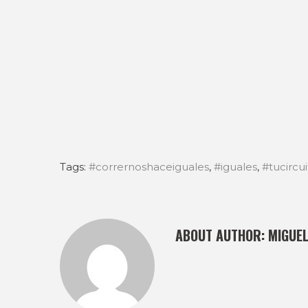
Tags:
#corrernoshaceiguales
,
#iguales
,
#tucircu
ABOUT AUTHOR:
MIGUE