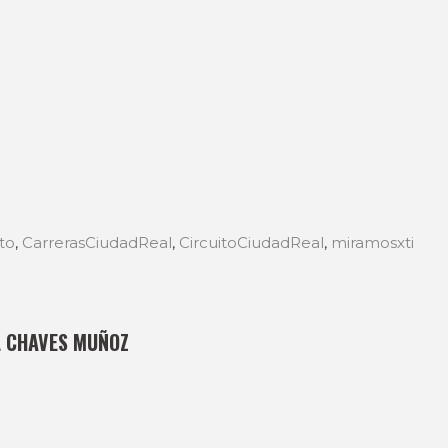
ito
,
CarrerasCiudadReal
,
CircuitoCiudadReal
,
miramosxti
L CHAVES MUÑOZ