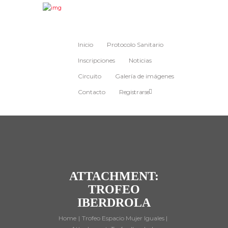
Inicio
Protocolo Sanitario
Inscripciones
Noticias
Circuito
Galería de imágenes
Contacto
Registrarse
ATTACHMENT:
TROFEO
IBERDROLA
Home
Trofeo Espacio Mujer Iguales