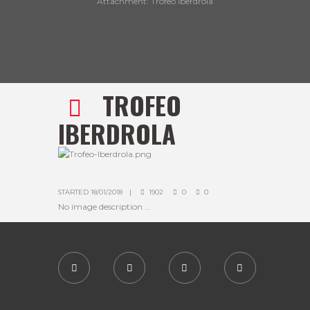
Attachment: Trofeo Iberdrola
TROFEO
IBERDROLA
STARTED
18/01/2018
1902
0
0
No image description ...