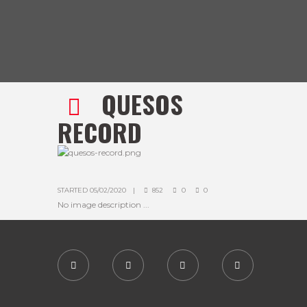
QUESOS
RECORD
STARTED
05/02/2020
852
0
0
No image description ...