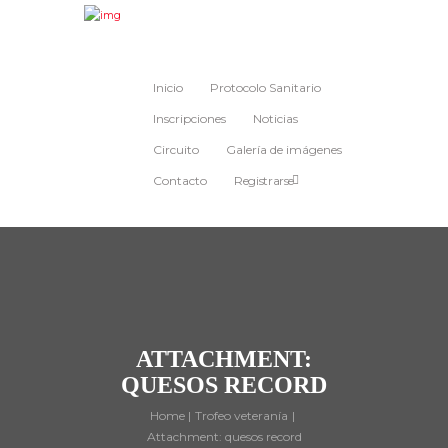
Inicio
Protocolo Sanitario
Inscripciones
Noticias
Circuito
Galería de imágenes
Contacto
Registrarse
ATTACHMENT:
QUESOS RECORD
Home
Trofeo veteranía
Attachment: quesos record