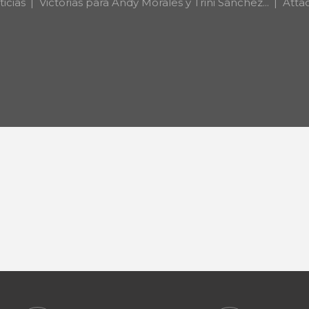
icias
Victorias para Andy Morales y Trini Sánchez...
Atta