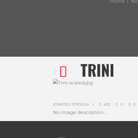
Home
Not
TRINI
m
STARTED
17/11/2024
432
0
0
No image description ...