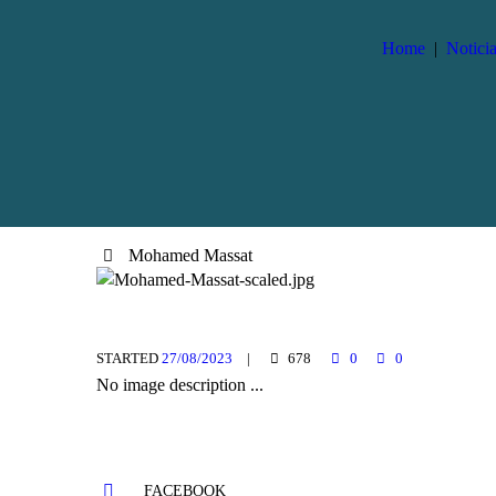
Home
Noticia
Mohamed Massat
STARTED
27/08/2023
678
0
0
No image description ...
FACEBOOK