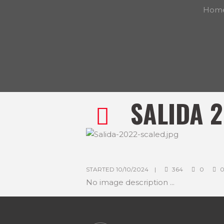
Hom
SALIDA 
STARTED
10/10/2024
364
0
No image description ...