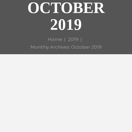
OCTOBER
2019
Home
2019
Monthly Archives: October 2019
CASI 750 ATLETAS LLENARÁN
LAS CALLES DE LA SOLANA
Este domingo 3 de noviembre
2019, a partir de las 11 horas, se
celebrará los 10K “Antonio
Serrano” – Memorial Julián