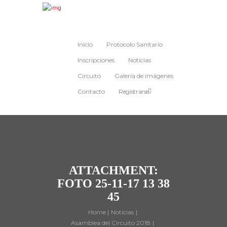
Inicio
Protocolo Sanitario
Inscripciones
Noticias
Circuito
Galería de imágenes
Contacto
Registrarse
ATTACHMENT:
FOTO 25-11-17 13 38
45
Home
Noticias
Asamblea del Circuito 2018