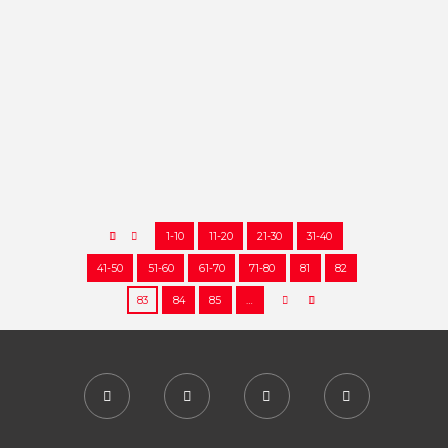
Triunfos de Silvia Albín e Israel
Prado Silvia Albín Mendoza
(Fondistas de Miguelturra) por
parte femenina e Israel Prado
Martín de la Sierra...
23/04/2018
17608
0
9
1-10
11-20
21-30
31-40
41-50
51-60
61-70
71-80
81
82
83
84
85
…