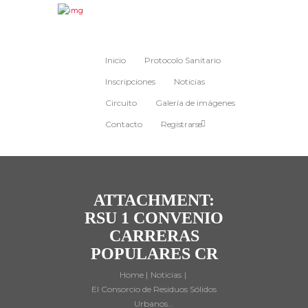
Inicio
Protocolo Sanitario
Inscripciones
Noticias
Circuito
Galería de imágenes
Contacto
Registrarse
ATTACHMENT:
RSU 1 CONVENIO
CARRERAS
POPULARES CR
Home
Noticias
El Consorcio de Residuos Sólidos
Urbanos...