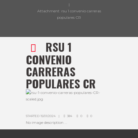
Attachment: rsu 1 convenio carreras
populares CR
RSU 1
CONVENIO
CARRERAS
POPULARES CR
STARTED
15/01/2024
384
0
0
No image description ...