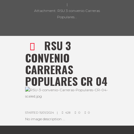
Attachment: RSU 3 convenio Carreras
Populares...
RSU 3
CONVENIO
CARRERAS
POPULARES CR 04
STARTED
15/01/2024
428
0
0
No image description ...