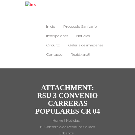
Inicio
Protocolo Sanitario
Inscripciones
Noticias
Circuito
Galería de imágenes
Contacto
Registrarse
ATTACHMENT:
RSU 3 CONVENIO
CARRERAS
POPULARES CR 04
Home
Noticias
El Consorcio de Residuos Sólidos
Urbanos...