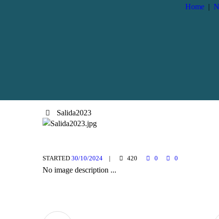
Home
N
Salida2023
STARTED
30/10/2024
420
0
0
No image description ...