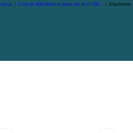
oticias
Cerca de 600 atletas se darán cita en el 10K...
Attachment: