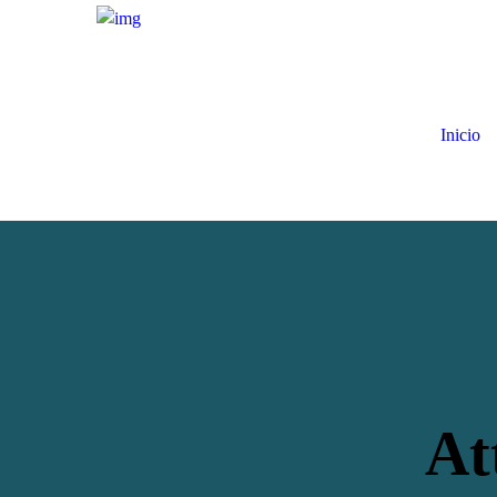
Inicio
At