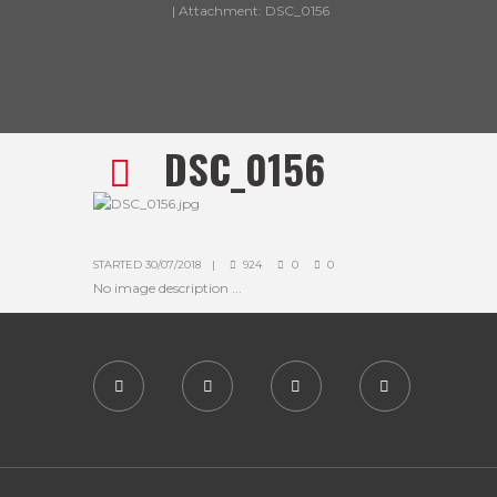
Attachment: DSC_0156
DSC_0156
STARTED
30/07/2018
924
0
0
No image description ...