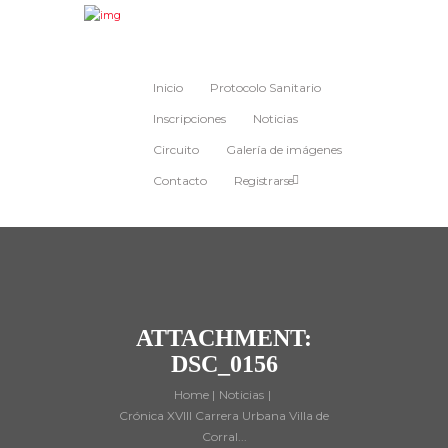
Inicio
Protocolo Sanitario
Inscripciones
Noticias
Circuito
Galería de imágenes
Contacto
Registrarse
ATTACHMENT:
DSC_0156
Home
Noticias
Crónica XVIII Carrera Urbana Villa de
Corral...