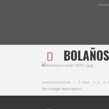
Hom
BOLAÑOS
STARTED
31/01/2019
1084
0
No image description ...