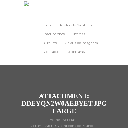
Inicio
Protocolo Sanitario
Inscripciones
Noticias
Circuito
Galería de imágenes
Contacto
Registrarse
ATTACHMENT:
DDEYQN2W0AEBYET.JPG
LARGE
Home
Noticias
Gemma Arenas Campeona del Mundo