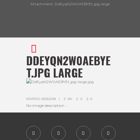
Attachment: DdEyqN2W0AEBYEt.jpg large
DDEYQN2W0AEBYE
T.JPG LARGE
STARTED
13/05/2018
916
0
0
No image description ...