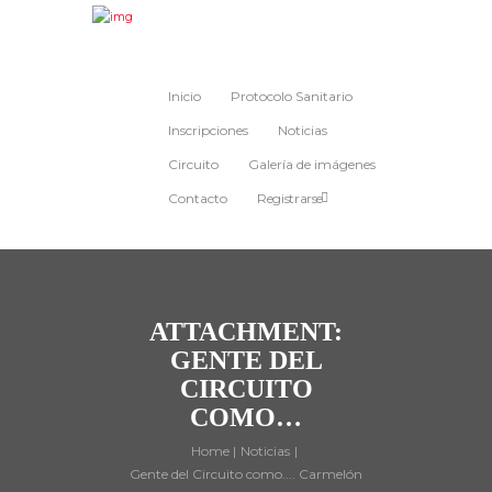
Inicio
Protocolo Sanitario
Inscripciones
Noticias
Circuito
Galería de imágenes
Contacto
Registrarse
ATTACHMENT:
GENTE DEL
CIRCUITO
COMO…
Home
Noticias
Gente del Circuito como.... Carmelón