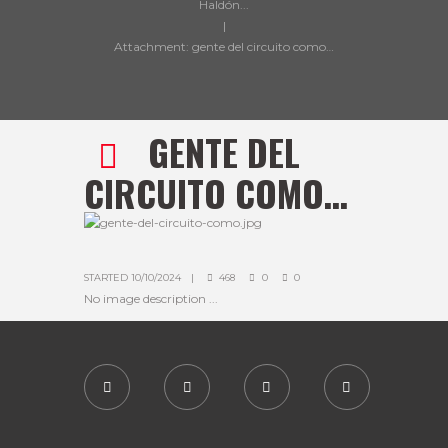
Haldón...
Attachment: gente del circuito como…
GENTE DEL
CIRCUITO COMO…
STARTED
10/10/2024
468
0
0
No image description ...