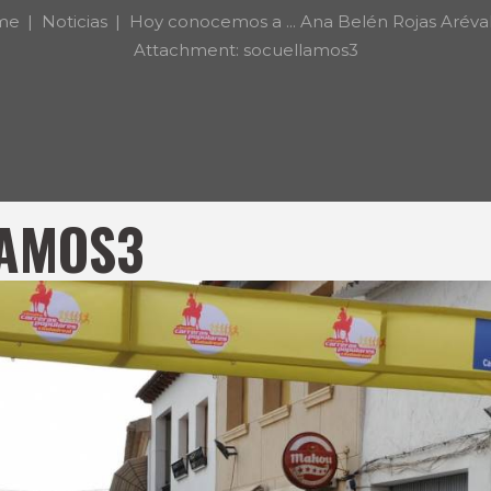
me
Noticias
Hoy conocemos a ... Ana Belén Rojas Aréva
Attachment: socuellamos3
AMOS3