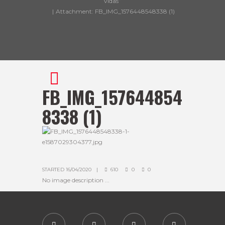
vidas”
Attachment: FB_IMG_1576448548338 (1)
FB_IMG_157644854
8338 (1)
STARTED
16/04/2020
610
0
0
No image description ...