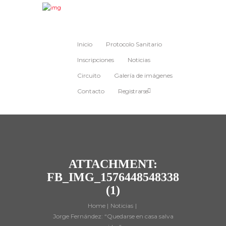
Inicio
Protocolo Sanitario
Inscripciones
Noticias
Circuito
Galería de imágenes
Contacto
Registrarse
ATTACHMENT:
FB_IMG_1576448548338
(1)
Home
Noticias
Jorge Fernández: “Quedarse en casa salva