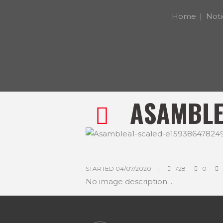
Home
Noti
ASAMBLE
STARTED
04/07/2020
728
0
No image description ...