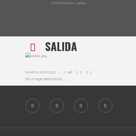
Attachment: salida
SALIDA
STARTED
30/07/2023
483
0
0
No image description ...