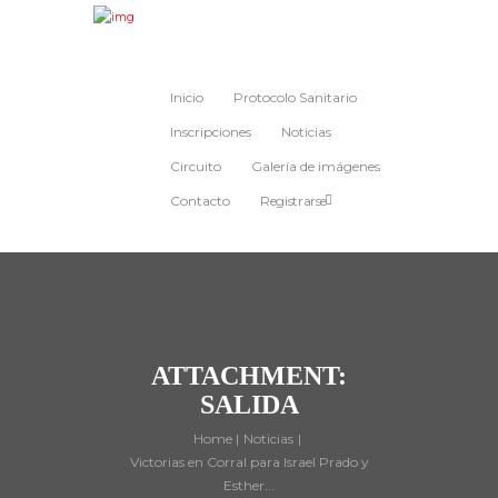
Inicio
Protocolo Sanitario
Inscripciones
Noticias
Circuito
Galería de imágenes
Contacto
Registrarse
ATTACHMENT:
SALIDA
Home
Noticias
Victorias en Corral para Israel Prado y
Esther...