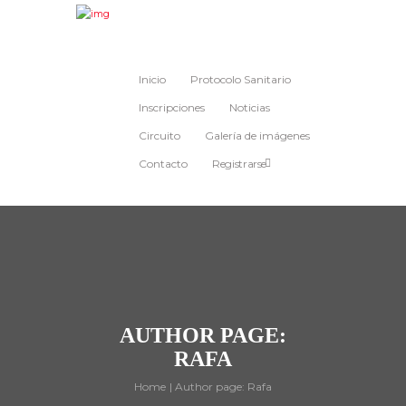
Inicio
Protocolo Sanitario
Inscripciones
Noticias
Circuito
Galería de imágenes
Contacto
Registrarse
AUTHOR PAGE:
RAFA
Home
Author page: Rafa