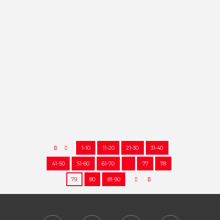
HOY CONOCEMOS A … Mª
DOLORES MORA REY
Hoy conocemos a… Mª Dolores
Mora Rey Atleta del C.D. Pozo
Norte Hoy conocemos a… Mª
Dolores Mora Rey, atleta del C.
D. Pozo Norte de Puertollano...
11/07/2018
13456
0
4
1-10
11-20
21-30
31-40
41-50
51-60
61-70
…
77
78
79
80
81-90