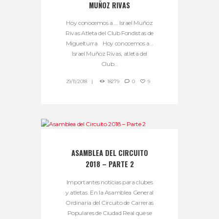
MUÑOZ RIVAS
Hoy conocemos a…. Israel Muñoz
Rivas Atleta del Club Fondistas de
Miguelturra. Hoy conocemos a…
Israel Muñoz Rivas, atleta del
Club...
29/11/2018
18279
0
9
ASAMBLEA DEL CIRCUITO
2018 – PARTE 2
Importantes noticias para clubes
y atletas. En la Asamblea General
Ordinaria del Circuito de Carreras
Populares de Ciudad Real que se