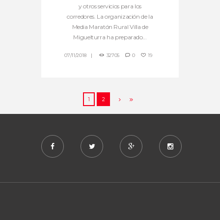
y otros servicios para los
corredores. La organización de la
Media Maratón Rural Villa de
Miguelturra ha preparado...
07/11/2018
32705
0
19
1
2