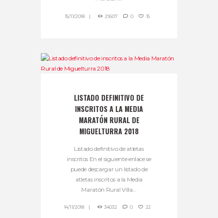
15/11/2018
29607
0
15
LISTADO DEFINITIVO DE
INSCRITOS A LA MEDIA
MARATÓN RURAL DE
MIGUELTURRA 2018
Listado definitivo de atletas
inscritos En el siguiente enlace se
puede descargar un listado de
atletas inscritos a la Media
Maratón Rural Villa...
14/11/2018
34032
0
22