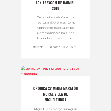
10K TREXCOM DE DAIMIEL
2018
Tiene limitado el número de
inscritos a 1500 atletas. Como
viene siendo habitual en las
últimas ediciones, los 10K de
Daimiel son la carrera que...
21/11/2018
34223
0
21
CRÓNICA XV MEDIA MARATÓN
RURAL VILLA DE
MIGUELTURRA
Miguelturra vivió ayer una gran