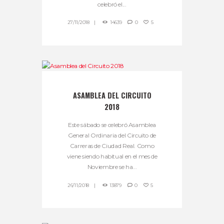
celebró el...
27/11/2018
14639
0
5
ASAMBLEA DEL CIRCUITO
2018
Este sábado se celebró Asamblea
General Ordinaria del Circuito de
Carreras de Ciudad Real. Como
viene siendo habitual en el mes de
Noviembre se ha...
26/11/2018
13879
0
5