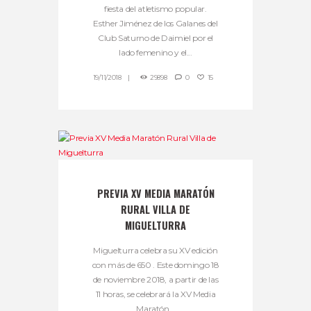
fiesta del atletismo popular.
Esther Jiménez de los Galanes del
Club Saturno de Daimiel por el
lado femenino y el...
19/11/2018
29898
0
15
PREVIA XV MEDIA MARATÓN
RURAL VILLA DE
MIGUELTURRA
Miguelturra celebra su XV edición
con más de 650 . Este domingo 18
de noviembre 2018, a partir de las
11 horas, se celebrará la XV Media
Maratón...