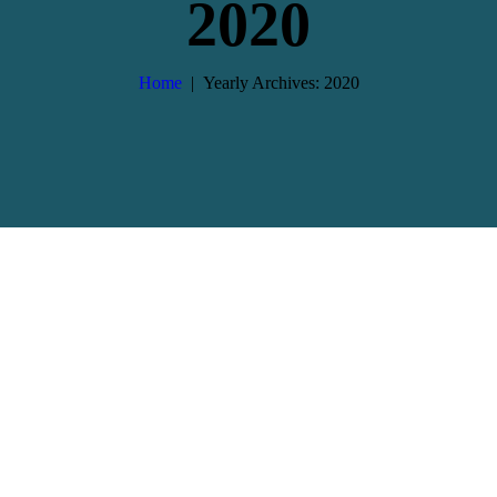
2020
Home
Yearly Archives: 2020
Cancelado el 10K ‘Memorial Jacinto
García’ de Argamasilla de Alba
La prueba, prevista en el calendario
del Circuito de Carreras Populares de
Ciudad Real para el próximo 7 de